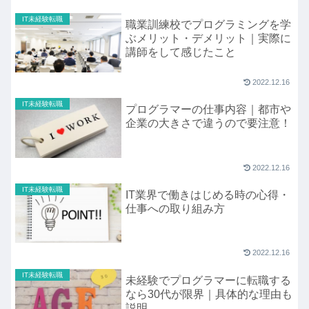
IT未経験転職
職業訓練校でプログラミングを学
ぶメリット・デメリット｜実際に
講師をして感じたこと
2022.12.16
IT未経験転職
プログラマーの仕事内容｜都市や
企業の大きさで違うので要注意！
2022.12.16
IT未経験転職
IT業界で働きはじめる時の心得・
仕事への取り組み方
2022.12.16
IT未経験転職
未経験でプログラマーに転職する
なら30代が限界｜具体的な理由も
説明