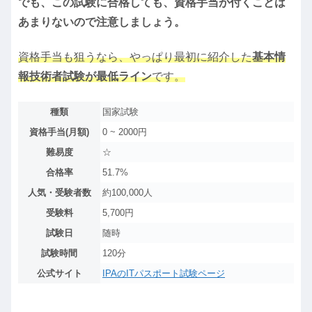
でも、この試験に合格しても、資格手当が付くことは
あまりないので注意しましょう。
資格手当も狙うなら、やっぱり最初に紹介した
基本情
報技術者試験が最低ライン
です。
種類
国家試験
資格手当(月額)
0 ~ 2000円
難易度
☆
合格率
51.7%
人気・受験者数
約100,000人
受験料
5,700円
試験日
随時
試験時間
120分
公式サイト
IPAのITパスポート試験ページ