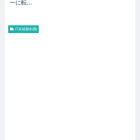
ーに転職
する方法
【３０代
前半まで
IT未経験転職
が勝負】