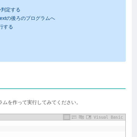
か判定する
xtの後ろのプログラムへ
行する
ラムを作って実行してみてください。
Visual Basic