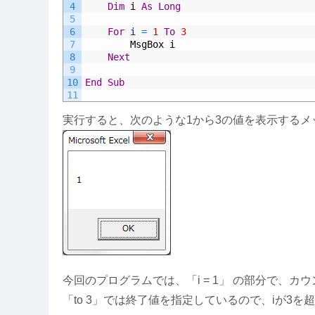
4
Dim
i
As
Long
5
6
For
i
=
1
To
3
7
MsgBox
i
8
Next
9
10
End
Sub
11
実行すると、次のような1から3の値を表示するメ
今回のプログラムでは、「i = 1」 の部分で、
「to 3」では終了値を指定しているので、iが3