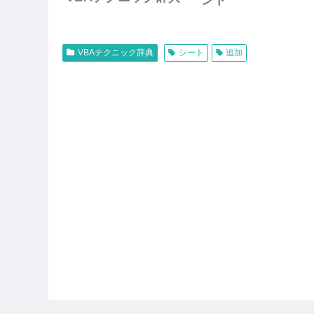
ント
VBAテクニック辞典
シート
追加