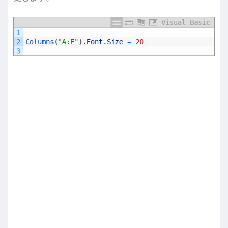
Visual Basic
1
2
Columns
(
"A:E"
)
.
Font
.
Size
=
20
3