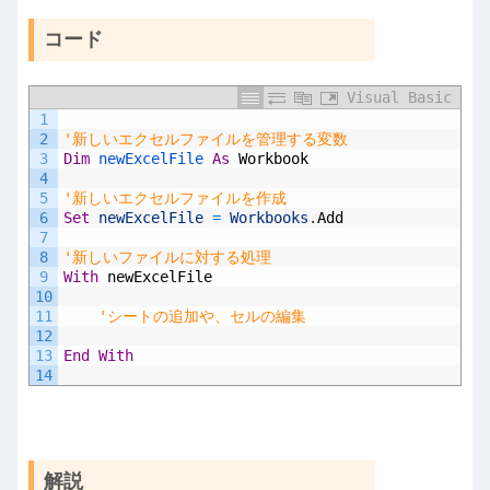
コード
Visual Basic
1
2
'新しいエクセルファイルを管理する変数
3
Dim
newExcelFile 
As
Workbook
4
5
'新しいエクセルファイルを作成
6
Set
newExcelFile
=
Workbooks
.
Add
7
8
'新しいファイルに対する処理
9
With
newExcelFile
10
11
'シートの追加や、セルの編集
12
13
End
With
14
解説