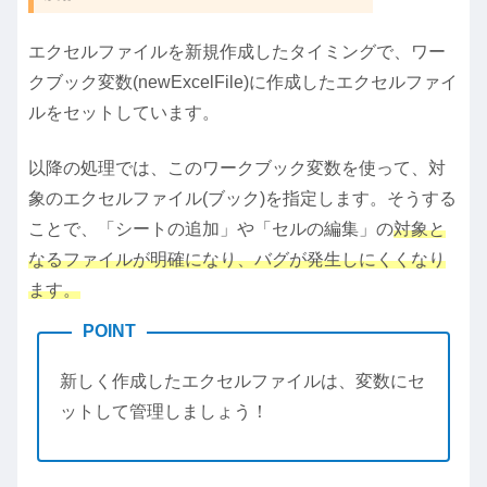
エクセルファイルを新規作成したタイミングで、ワー
クブック変数(newExcelFile)に作成したエクセルファイ
ルをセットしています。
以降の処理では、このワークブック変数を使って、対
象のエクセルファイル(ブック)を指定します。そうする
ことで、「シートの追加」や「セルの編集」の
対象と
なるファイルが明確になり、バグが発生しにくくなり
ます。
POINT
新しく作成したエクセルファイルは、変数にセ
ットして管理しましょう！