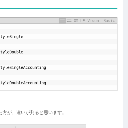
Visual Basic
StyleSingle
StyleDouble
StyleSingleAccounting
StyleDoubleAccounting
た方が、違いが判ると思います。