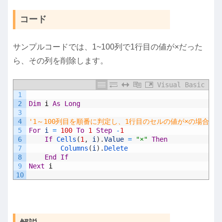
コード
サンプルコードでは、1~100列で1行目の値が×だった
ら、その列を削除します。
Visual Basic
1
2
Dim
i
As
Long
3
4
'1～100列目を順番に判定し、1行目のセルの値が×の場合に
5
For
i
=
100
To
1
Step
-
1
6
If
Cells
(
1
,
i
)
.
Value
=
"×"
Then
7
Columns
(
i
)
.
Delete
8
End
If
9
Next
i
10