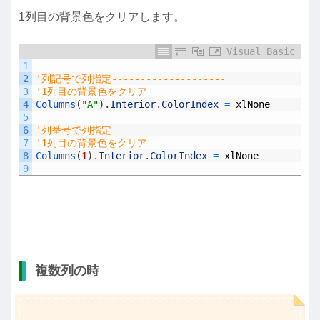
1列目の背景色をクリアします。
Visual Basic
1
2
'列記号で列指定--------------------
3
'1列目の背景色をクリア
4
Columns
(
"A"
)
.
Interior
.
ColorIndex
=
xlNone
5
6
'列番号で列指定--------------------
7
'1列目の背景色をクリア
8
Columns
(
1
)
.
Interior
.
ColorIndex
=
xlNone
9
複数列の時