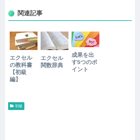
関連記事
成果を出
エクセル
エクセル
す5つのポ
の教科書
関数辞典
イント
【初級
編】
初級