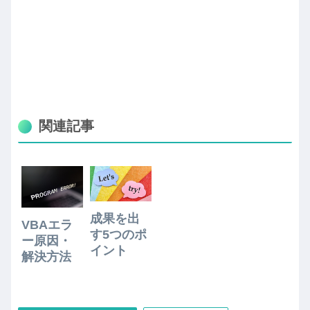
関連記事
成果を出
VBAエラ
す5つのポ
ー原因・
イント
解決方法