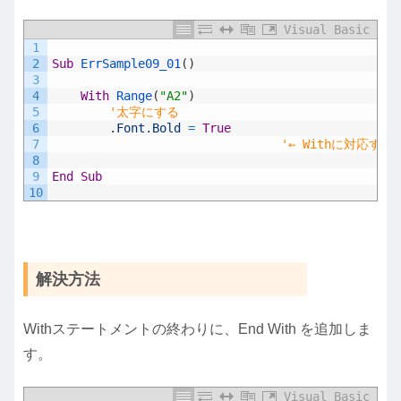
Visual Basic
1
2
Sub
ErrSample09_01
(
)
3
4
With
Range
(
"A2"
)
5
'太字にする
6
.
Font
.
Bold
=
True
7
'← Withに対応するE
8
9
End
Sub
10
解決方法
Withステートメントの終わりに、End With を追加しま
す。
Visual Basic