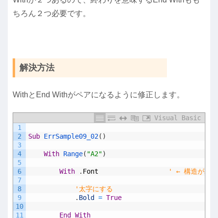
ちろん２つ必要です。
解決方法
WithとEnd Withがペアになるように修正します。
Visual Basic
1
2
Sub
ErrSample09_02
(
)
3
4
With
Range
(
"A2"
)
5
6
With
.
Font
' ← 構造がわ
7
8
'太字にする
9
.
Bold
=
True
10
11
End
With