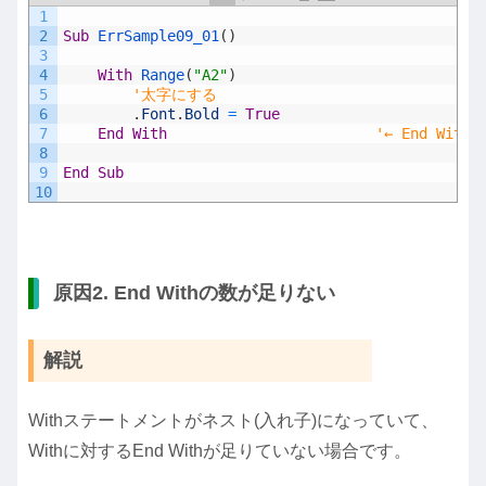
1
2
Sub
ErrSample09_01
(
)
3
4
With
Range
(
"A2"
)
5
'太字にする
6
.
Font
.
Bold
=
True
7
End
With
'← End With
8
9
End
Sub
10
原因2. End Withの数が足りない
解説
Withステートメントがネスト(入れ子)になっていて、
Withに対するEnd Withが足りていない場合です。