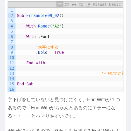
Visual Basic
1
2
Sub
ErrSample09_02
(
)
3
4
With
Range
(
"A2"
)
5
6
With
.
Font
7
8
'太字にする
9
.
Bold
=
True
10
11
End
With
12
13
'← Withに対応
14
15
End
Sub
16
字下げをしていないと見つけにくく、End Withが１つ
あるので
「End Withがちゃんとあるのにエラーにな
る・・・」
とハマりやすいです。
Withが２つあるので、終わりを意味するEnd Withもも